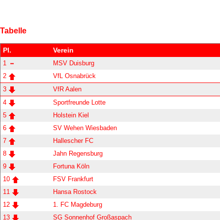
Tabelle
Pl.
Verein
1
MSV Duisburg
2
VfL Osnabrück
3
VfR Aalen
4
Sportfreunde Lotte
5
Holstein Kiel
6
SV Wehen Wiesbaden
7
Hallescher FC
8
Jahn Regensburg
9
Fortuna Köln
10
FSV Frankfurt
11
Hansa Rostock
12
1. FC Magdeburg
13
SG Sonnenhof Großaspach