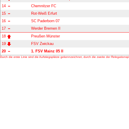
14
Chemnitzer FC
15
Rot-Weiß Erfurt
16
SC Paderborn 07
17
Werder Bremen II
18
Preußen Münster
19
FSV Zwickau
20
1. FSV Mainz 05 II
Durch die erste Linie sind die Aufstiegsplätze gekennzeichnet, durch die zweite der Relegationspla