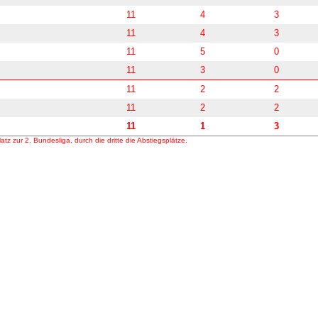
11
4
3
11
4
3
11
5
0
11
3
0
11
2
2
11
2
2
11
1
3
tz zur 2. Bundesliga, durch die dritte die Abstiegsplätze.