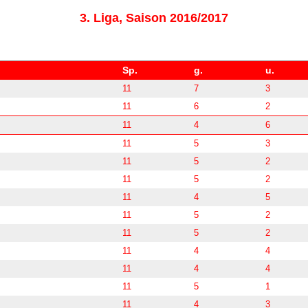
3. Liga, Saison 2016/2017
Sp.
g.
u.
11
7
3
11
6
2
11
4
6
11
5
3
11
5
2
11
5
2
11
4
5
11
5
2
11
5
2
11
4
4
11
4
4
11
5
1
11
4
3