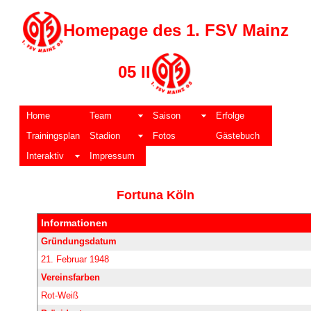
Homepage des 1. FSV Mainz
05 II
Home
Team
Saison
Erfolge
Trainingsplan
Stadion
Fotos
Gästebuch
Interaktiv
Impressum
Fortuna Köln
Informationen
Gründungsdatum
21. Februar 1948
Vereinsfarben
Rot-Weiß