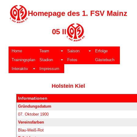
Homepage des 1. FSV Mainz
05 II
Home
Team
Saison
Erfolge
Trainingsplan
Stadion
Fotos
Gästebuch
Interaktiv
Impressum
Holstein Kiel
Informationen
Gründungsdatum
07. Oktober 1900
Vereinsfarben
Blau-Weiß-Rot