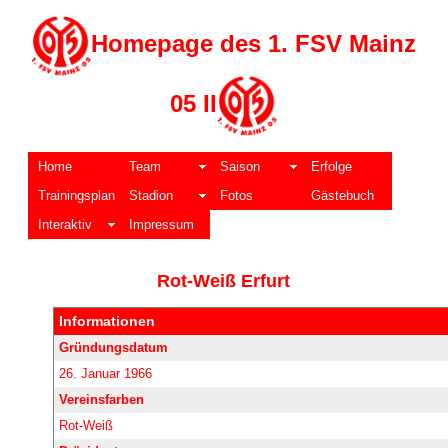
Homepage des 1. FSV Mainz
05 II
Home
Team
Saison
Erfolge
Trainingsplan
Stadion
Fotos
Gästebuch
Interaktiv
Impressum
Rot-Weiß Erfurt
Informationen
Gründungsdatum
26. Januar 1966
Vereinsfarben
Rot-Weiß